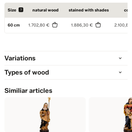
Size
?
natural wood
stained with shades
col
60 cm
1.702,80 €
1.886,30 €
2.100,80
Variations
Types of wood
Similiar articles