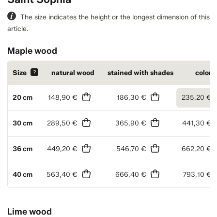
The size indicates the height or the longest dimension of this
article.
Maple wood
Size
?
natural wood
stained with shades
colore
20 cm
148,90 €
186,30 €
235,20 €
30 cm
289,50 €
365,90 €
441,30 €
36 cm
449,20 €
546,70 €
662,20 €
40 cm
563,40 €
666,40 €
793,10 €
Lime wood