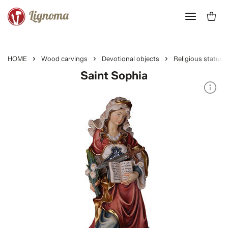
HOME
Wood carvings
Devotional objects
Religious statues
Saint Sophia